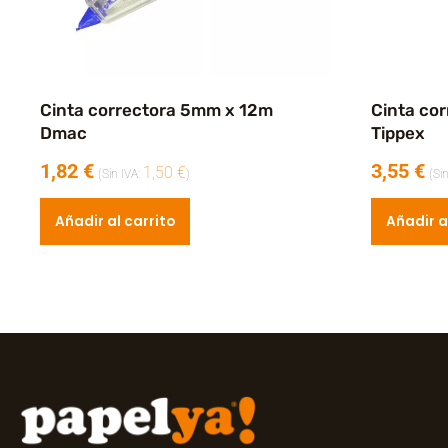
Cinta correctora 5mm x 12m
Cinta co
Dmac
Tippex
1,82
€
3,55
€
1,50
€
(Sin IVA:
)
(Si
Añadir al carrito
Añadir a