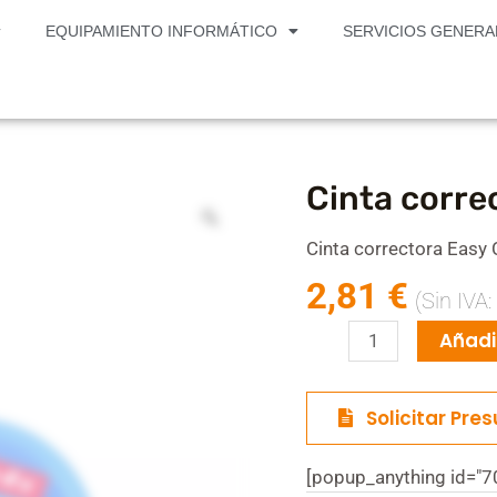
cantidad
EQUIPAMIENTO INFORMÁTICO
SERVICIOS GENERA
Cinta corre
Cinta
correctora
Easy
Cinta correctora Easy
Correct
2,81
€
(Sin IVA
Tippex
cantidad
Añadir
Solicitar Pre
[popup_anything id="7