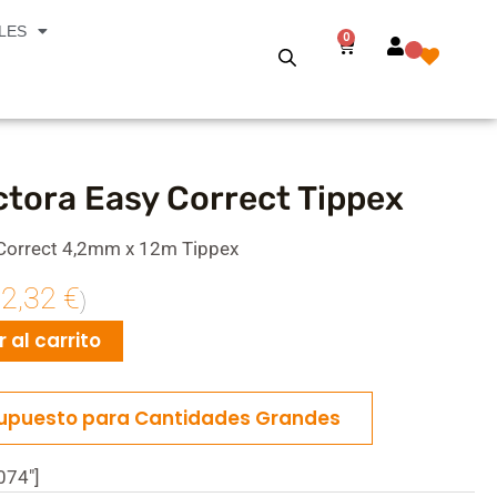
LES
0
Carrito
ctora Easy Correct Tippex
 Correct 4,2mm x 12m Tippex
2,32
€
:
)
 al carrito
supuesto para Cantidades Grandes
074"]