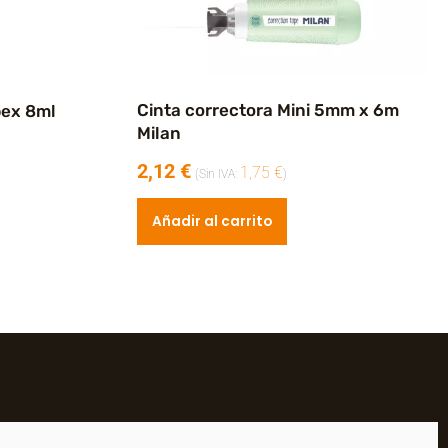
Cinta correctora Mini 5mm x 6m
pex 8ml
Milan
2,12
€
1,75
€
(Sin IVA:
)
Añadir al carrito