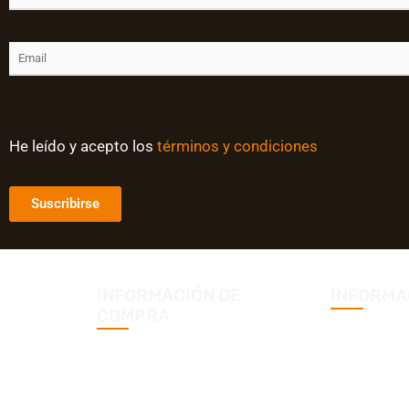
He leído y acepto los
términos y condiciones
INFORMACIÓN DE
INFORMA
COMPRA
Aviso legal
Términos y condiciones
Política de
Cambios y devoluciones
Política de
Envíos