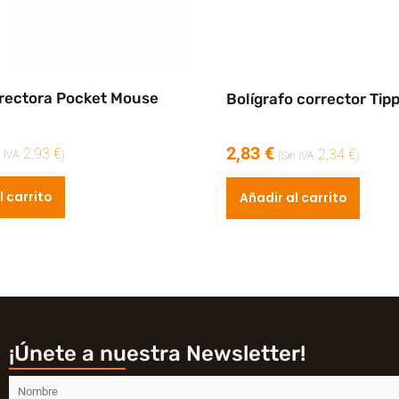
rrectora Pocket Mouse
Bolígrafo corrector Tip
2,83
€
2,93
€
2,34
€
n IVA:
)
(Sin IVA:
)
l carrito
Añadir al carrito
¡Únete a nuestra Newsletter!