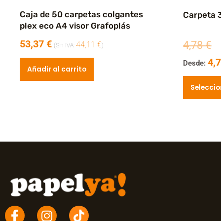
Caja de 50 carpetas colgantes
Carpeta 
plex eco A4 visor Grafoplás
53,37
€
4,78
€
44,11
€
(Sin IVA:
)
4,
Desde:
Añadir al carrito
Seleccio
F
I
T