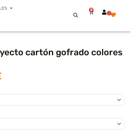
LES
0
Carrito
yecto cartón gofrado colores
€