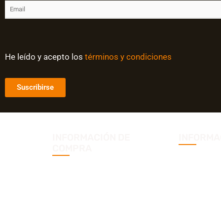
He leído y acepto los
términos y condiciones
INFORMACIÓN DE
INFORMA
COMPRA
Aviso legal
Términos y condiciones
Política de
Cambios y devoluciones
Política de
Envíos
Declaración
Mapa Web