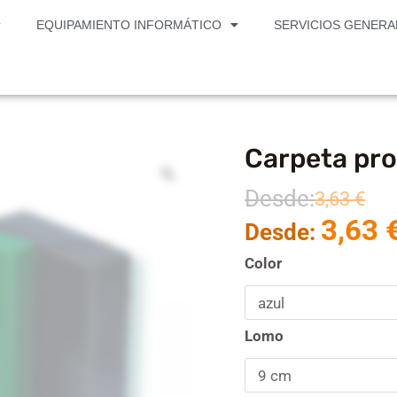
EQUIPAMIENTO INFORMÁTICO
SERVICIOS GENERA
Carpeta pro
Carpeta
proyecto
Desde:
cartón
3,63
€
gofrado
3,63
Desde:
colores
cantidad
Color
Lomo