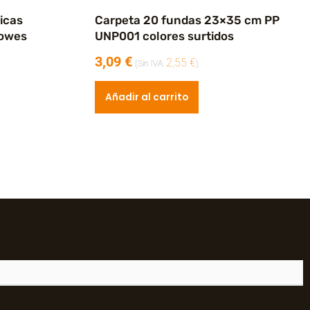
icas
Carpeta 20 fundas 23×35 cm PP
lowes
UNP001 colores surtidos
3,09
€
2,55
€
(Sin IVA:
)
Añadir al carrito