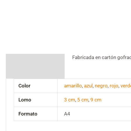
Fabricada en cartón gofra
Descripción
Información adicional
Color
amarillo
,
azul
,
negro
,
rojo
,
verd
Lomo
3 cm
,
5 cm
,
9 cm
Formato
A4