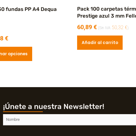
de
Pack 100 carpetas térm
30 fundas PP A4 Dequa
producto
Prestige azul 3 mm Fel
60,89
€
50,32
€
(Sin IVA:
)
78
€
Añadir al carrito
nar opciones
¡Únete a nuestra Newsletter!